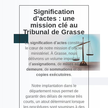
Signification
d’actes : une
mission clé au
Tribunal de Grasse
La
signification d’actes
constitue
le cœur de notre mission d’officier
ministériel. À Grasse, nous
délivrons un volume important
d’
assignations
, de
mises en
demeure
, de
sommations
et de
copies exécutoires
.
Notre implantation dans le
département nous permet de
garantir des délais de remise très
courts, un atout déterminant lorsque
les procédures sont soumises à des