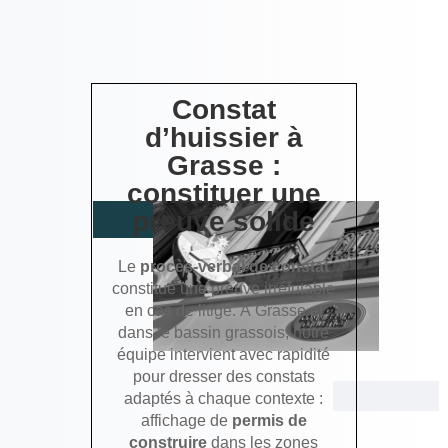
Constat
d’huissier à
Grasse :
constituer une
preuve solide
Le
procès-verbal de constat
constitue une preuve irréfutable
en cas de litige. À Grasse et
dans le bassin grassois, notre
équipe intervient avec rapidité
pour dresser des constats
adaptés à chaque contexte :
affichage de
permis de
construire
dans les zones