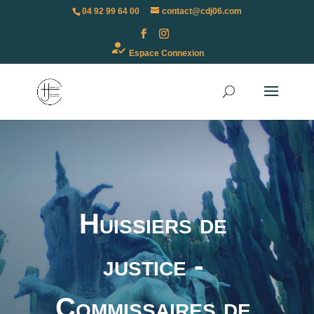
04 92 99 64 00
contact@cdj06.com
how_to_reg
Espace Connexion
Huissiers de
justice -
Commissaires de