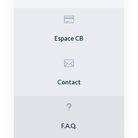

Espace CB

Contact
u
F.A.Q.