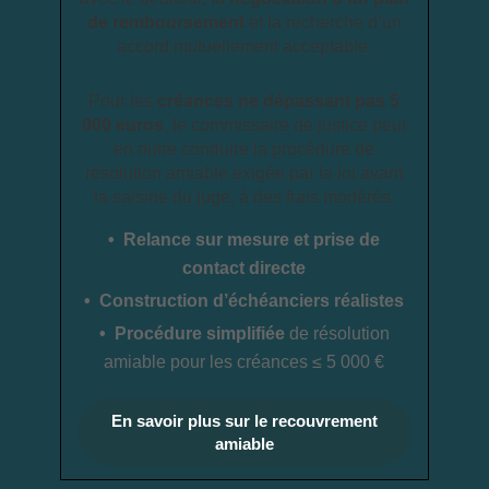
de remboursement
et la recherche d’un
accord mutuellement acceptable.
Pour les
créances ne dépassant pas 5
000 euros
, le commissaire de justice peut
en outre conduire la procédure de
résolution amiable exigée par la loi avant
la saisine du juge, à des frais modérés.
Relance sur mesure et prise de
contact directe
Construction d’échéanciers réalistes
Procédure simplifiée
de résolution
amiable pour les créances ≤ 5 000 €
En savoir plus sur le recouvrement
amiable