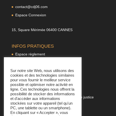
contact@cdj06.com
Espace Connexion
15, Square Mérimée 06400 CANNES
INFOS PRATIQUES
Espace règlement
F.A.Q.
Sur notre site Web, nous utilisons des
Politique de confidentialité
cookies et des technologies similaires
pour vous fournir le meilleur service
possible et optimiser notre activité en
LIENS UTILES
ligne. Ces technologies nous offrent la
possibilité de stocker des informations
Chambre nationale des commissaires de justice
et d'accéder aux informations
stockées sur votre appareil (tel qu'un
Vos démarches administratives
PC, une tablette ou un smartphone).
En cliquant sur « Accepter », vous
Prise de RDV