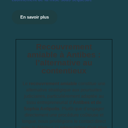
En savoir plus
Recouvrement
amiable à Antibes :
l’alternative au
contentieux
Le
recouvrement amiable
constitue une
alternative stratégique aux poursuites
judiciaires, particulièrement adaptée au
tissu entrepreneurial d’
Antibes et de
Sophia Antipolis
. Plutôt que d’engager
directement une procédure coûteuse et
longue, nous privilégions le contact direct
avec le débiteur, la
négociation d’un plan