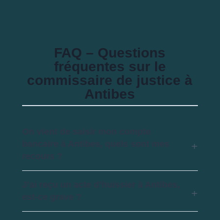
FAQ – Questions
fréquentes sur le
commissaire de justice à
Antibes
On vient de saisir mon compte
bancaire à Antibes, quels sont mes
recours ?
J’ai reçu un acte d’huissier à Antibes,
est-ce grave ?