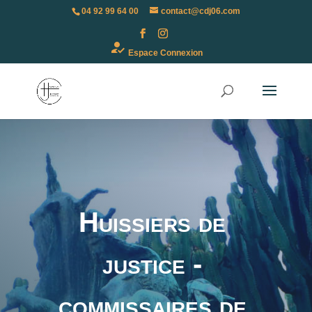
04 92 99 64 00
contact@cdj06.com
how_to_reg
Espace Connexion
Huissiers de
justice -
commissaires de