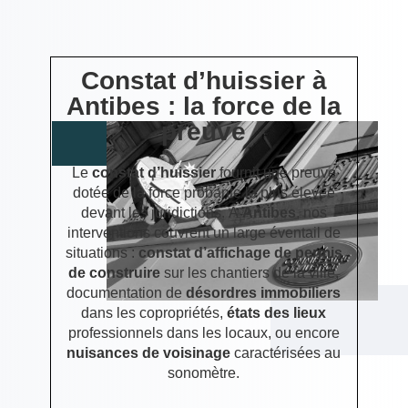
Constat d’huissier à
Antibes : la force de la
preuve
Le
constat d’huissier
fournit une preuve
dotée de la force probante la plus élevée
devant les juridictions. À
Antibes
, nos
interventions couvrent un large éventail de
situations :
constat d’affichage de permis
de construire
sur les chantiers de la ville,
documentation de
désordres immobiliers
dans les copropriétés,
états des lieux
professionnels dans les locaux, ou encore
nuisances de voisinage
caractérisées au
sonomètre.