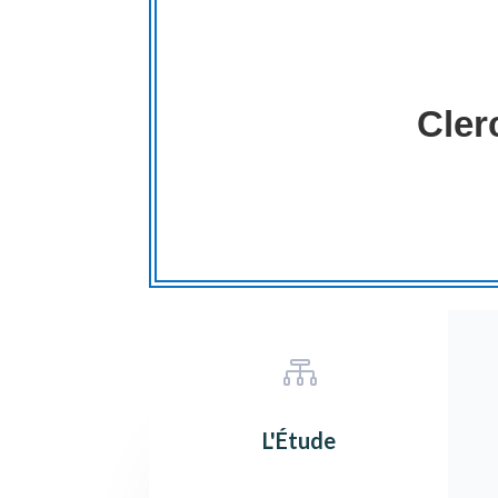
Cler

L'Étude