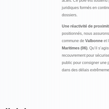
actes. Ce pôle est soutenu p
juridiques formés en contin
dossiers.
Une réactivité de proximi
positionnés, nous assurons
commune de
Valbonne
et 
Maritimes (06)
. Qu’il s’ag
recouvrement pour sécuriser
public pour consigner une p
dans des délais extrêmement