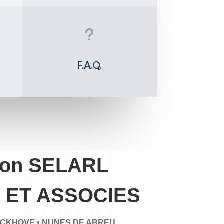
u
F.A.Q.
ion SELARL
 ET ASSOCIES
RCKHOVE • NUNES DE ABREU