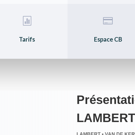


Tarifs
Espace CB
Présentat
LAMBERT
LAMBERT • VAN DE KE