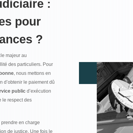
iciaire :
es pour
éances ?
cle majeur au
lité des particuliers. Pour
lbonne
, nous mettons en
in d’obtenir le paiement dû
rvice public
d’exécution
e le respect des
 prendre en charge
on de justice. Une fois le