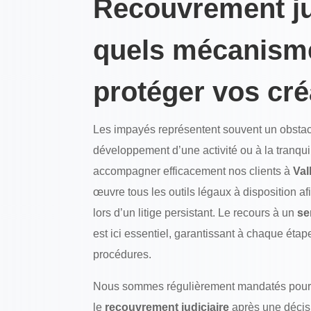
Recouvrement jud
quels mécanism
protéger vos cr
Les impayés représentent souvent un obsta
développement d’une activité ou à la tranquil
accompagner efficacement nos clients à
Va
œuvre tous les outils légaux à disposition af
lors d’un litige persistant. Le recours à un
se
est ici essentiel, garantissant à chaque étap
procédures.
Nous sommes régulièrement mandatés pour
le
recouvrement judiciaire
après une décisi